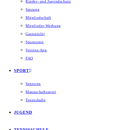
Kinder- und Jugendschutz
Satzung
Mitgliedschaft
Mitglieder-Werbung
Gastspieler
Sponsoren
Vereins-App
FAQ
SPORT
Senioren
Mannschaftssport
Tennishalle
JUGEND
TENNISSCHULE